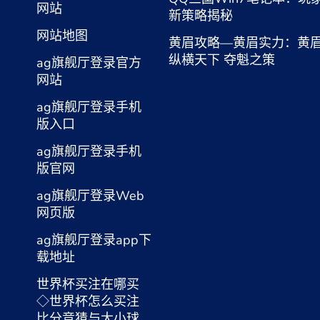
网站
新策略揭秘
网站地图
黄眉攻略—黄眉实力：黄
纵横天下 夺魁之策
ag旗舰厅登录官方
网站
ag旗舰厅登录手机
版入口
ag旗舰厅登录手机
版官网
ag旗舰厅登录Web
网页版
ag旗舰厅登录app下
载地址
世界杯买注在哪买
◇世界杯怎么买注
比分竞猜与大小球