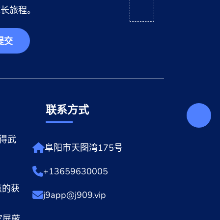
成长旅程。
提交
联系方式
得武
阜阳市天图湾175号
+13659630005
点的获
j9app@j909.vip
家屏蔽