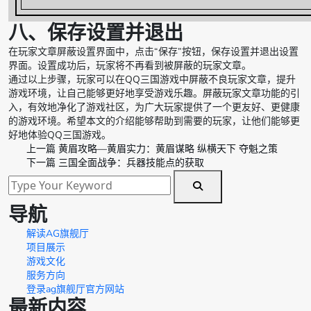
八、保存设置并退出
在玩家文章屏蔽设置界面中，点击“保存”按钮，保存设置并退出设置
界面。设置成功后，玩家将不再看到被屏蔽的玩家文章。
通过以上步骤，玩家可以在QQ三国游戏中屏蔽不良玩家文章，提升
游戏环境，让自己能够更好地享受游戏乐趣。屏蔽玩家文章功能的引
入，有效地净化了游戏社区，为广大玩家提供了一个更友好、更健康
的游戏环境。希望本文的介绍能够帮助到需要的玩家，让他们能够更
好地体验QQ三国游戏。
上一篇
黄眉攻略—黄眉实力：黄眉谋略 纵横天下 夺魁之策
下一篇
三国全面战争：兵器技能点的获取
导航
解读AG旗舰厅
项目展示
游戏文化
服务方向
登录ag旗舰厅官方网站
最新内容