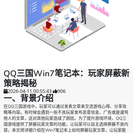
QQ三国Win7笔记本：玩家屏蔽新
策略揭秘
2026-04-11 00:55:43
906
一、背景介绍
在QQ三国游戏中，玩家可以通过发表文章来交流游戏心得、分享攻
略等内容。有时候会遇到一些不良玩家发布恶意信息、广告或是谩骂
他人的文章，这对其他玩家造成了困扰。为了提升游戏环境，QQ三
国游戏提供了屏蔽玩家文章的功能，让玩家可以自主选择屏蔽不良内
容。本文将详细介绍在Win7笔记本上如何屏蔽玩家文章，让玩家能