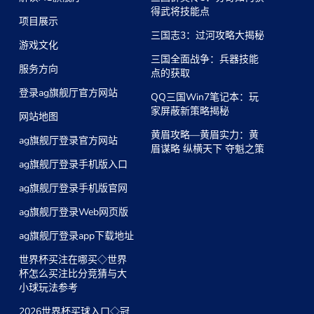
得武将技能点
项目展示
三国志3：过河攻略大揭秘
游戏文化
三国全面战争：兵器技能
服务方向
点的获取
登录ag旗舰厅官方网站
QQ三国Win7笔记本：玩
家屏蔽新策略揭秘
网站地图
黄眉攻略—黄眉实力：黄
ag旗舰厅登录官方网站
眉谋略 纵横天下 夺魁之策
ag旗舰厅登录手机版入口
ag旗舰厅登录手机版官网
ag旗舰厅登录Web网页版
ag旗舰厅登录app下载地址
世界杯买注在哪买◇世界
杯怎么买注比分竞猜与大
小球玩法参考
2026世界杯买球入口◇冠