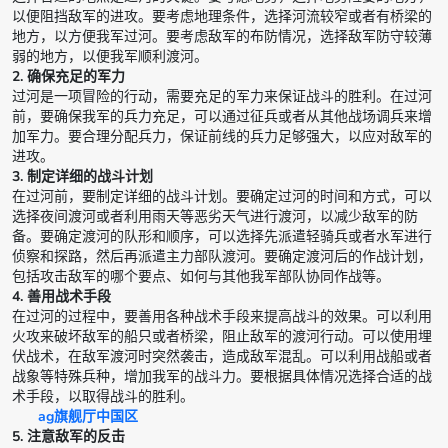
以便阻挡敌军的进攻。要考虑地理条件，选择河流较窄或者有桥梁的
地方，以方便我军过河。要考虑敌军的布防情况，选择敌军防守较薄
弱的地方，以便我军顺利渡河。
2. 确保充足的军力
过河是一项冒险的行动，需要充足的军力来保证战斗的胜利。在过河
前，要确保我军的兵力充足，可以通过征兵或者从其他战场调兵来增
加军力。要合理分配兵力，保证前线的兵力足够强大，以应对敌军的
进攻。
3. 制定详细的战斗计划
在过河前，要制定详细的战斗计划。要确定过河的时间和方式，可以
选择夜间渡河或者利用雨天等恶劣天气进行渡河，以减少敌军的防
备。要确定渡河的队形和顺序，可以选择先派遣轻骑兵或者水军进行
侦察和探路，然后再派遣主力部队渡河。要确定渡河后的作战计划，
包括攻击敌军的哪个要点、如何与其他我军部队协同作战等。
4. 善用战术手段
在过河的过程中，要善用各种战术手段来提高战斗的效果。可以利用
火攻来破坏敌军的船只或者桥梁，阻止敌军的渡河行动。可以使用埋
伏战术，在敌军渡河时突然袭击，造成敌军混乱。可以利用战船或者
战象等特殊兵种，增加我军的战斗力。要根据具体情况选择合适的战
术手段，以取得战斗的胜利。
ag旗舰厅中国区
5. 注意敌军的反击